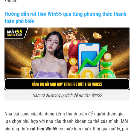
khoản.
Hướng dẫn rút tiền Win55 qua từng phương thức thanh
toán phổ biến
Nắm rõ đủ mọi quy trình để rút tiền Win55
Nhà cái cung cấp đa dạng kênh thanh toán để người tham gia
lựa chọn phù hợp với nhu cầu thanh khoản cụ thể của mình. Mỗi
phương thức
rút tiền Win55
có mức hạn mức, thời gian xử lý, phí