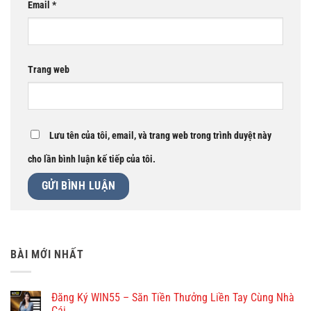
Email
*
Trang web
Lưu tên của tôi, email, và trang web trong trình duyệt này
cho lần bình luận kế tiếp của tôi.
BÀI MỚI NHẤT
Đăng Ký WIN55 – Săn Tiền Thưởng Liền Tay Cùng Nhà
Cái