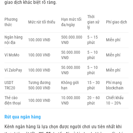
giao dịch khác biệt rõ ràng.
Thời
Phương
Hạn mức tối
Mức rút tối thiểu
gian xử
Phí giao dịch
thức
đa/ngày
lý
Ngân hàng
500.000.000
5 – 15
100.000 VNĐ
Miễn phí
nội địa
VNĐ
phút
50.000.000
5 – 10
Ví MoMo
100.000 VNĐ
Miễn phí
VNĐ
phút
50.000.000
5 – 10
Ví ZaloPay
100.000 VNĐ
Miễn phí
VNĐ
phút
USDT
Tương đương
Không giới
15 – 30
Phí mạng
TRC20
500.000 VNĐ
hạn
phút
blockchain
Thẻ cào
10.000.000
20 – 60
Chiết khấu
100.000 VNĐ
điện thoại
VNĐ
phút
10 – 20%
Rút qua ngân hàng
Kênh ngân hàng là lựa chọn được người chơi ưu tiên nhất khi