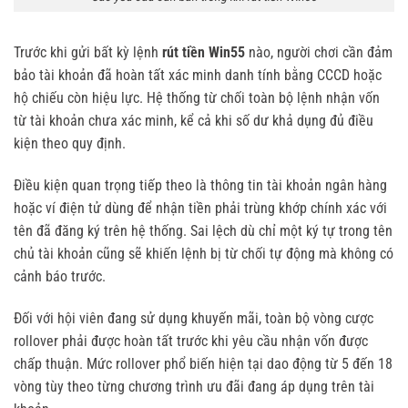
Trước khi gửi bất kỳ lệnh
rút tiền Win55
nào, người chơi cần đảm
bảo tài khoản đã hoàn tất xác minh danh tính bằng CCCD hoặc
hộ chiếu còn hiệu lực. Hệ thống từ chối toàn bộ lệnh nhận vốn
từ tài khoản chưa xác minh, kể cả khi số dư khả dụng đủ điều
kiện theo quy định.
Điều kiện quan trọng tiếp theo là thông tin tài khoản ngân hàng
hoặc ví điện tử dùng để nhận tiền phải trùng khớp chính xác với
tên đã đăng ký trên hệ thống. Sai lệch dù chỉ một ký tự trong tên
chủ tài khoản cũng sẽ khiến lệnh bị từ chối tự động mà không có
cảnh báo trước.
Đối với hội viên đang sử dụng khuyến mãi, toàn bộ vòng cược
rollover phải được hoàn tất trước khi yêu cầu nhận vốn được
chấp thuận. Mức rollover phổ biến hiện tại dao động từ 5 đến 18
vòng tùy theo từng chương trình ưu đãi đang áp dụng trên tài