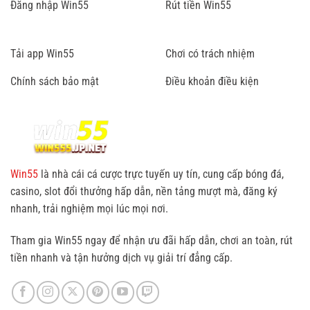
Đăng nhập Win55
Rút tiền Win55
Liền
Tay
Tải app Win55
Chơi có trách nhiệm
Chính sách bảo mật
Điều khoản điều kiện
Win55
là nhà cái cá cược trực tuyến uy tín, cung cấp bóng đá,
casino, slot đổi thưởng hấp dẫn, nền tảng mượt mà, đăng ký
nhanh, trải nghiệm mọi lúc mọi nơi.
Tham gia Win55 ngay để nhận ưu đãi hấp dẫn, chơi an toàn, rút
tiền nhanh và tận hưởng dịch vụ giải trí đẳng cấp.