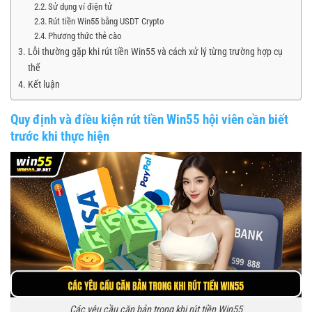
Sử dụng ví điện tử
Rút tiền Win55 bằng USDT Crypto
Phương thức thẻ cào
Lỗi thường gặp khi rút tiền Win55 và cách xử lý từng trường hợp cụ
thể
Kết luận
Quy định và điều kiện rút tiền Win55 hội viên cần biết
trước khi thực hiện
Các yêu cầu căn bản trong khi rút tiền Win55