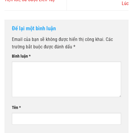
Lúc
Để lại một bình luận
Email của bạn sẽ không được hiển thị công khai.
Các
trường bắt buộc được đánh dấu
*
Bình luận
*
Tên
*