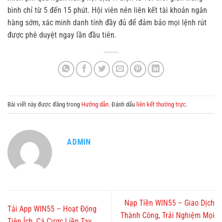
bình chỉ từ 5 đến 15 phút. Hội viên nên liên kết tài khoản ngân
hàng sớm, xác minh danh tính đầy đủ để đảm bảo mọi lệnh rút
được phê duyệt ngay lần đầu tiên.
Bài viết này được đăng trong
Hướng dẫn
. Đánh dấu
liên kết thường trực
.
ADMIN
Nạp Tiền WIN55 – Giao Dịch
Tải App WIN55 – Hoạt Động
Thành Công, Trải Nghiệm Mọi
Tiện Ích, Cá Cược Liền Tay