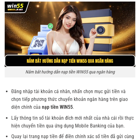
Nắm bắt hướng dẫn nạp tiền WIN55 qua ngân hàng
Đăng nhập tài khoản cá nhân, nhấn chọn mục gửi tiền và
chọn tiếp phương thức chuyển khoản ngân hàng trên giao
diện chính của
nạp tiền WIN55
.
Lấy thông tin số tài khoản đích mới nhất của nhà cái rồi thực
hiện chuyển tiền qua ứng dụng Mobile Banking của bạn.
Quay lại trang nạp tiền để điền chính xác số tiền đã gửi cùng