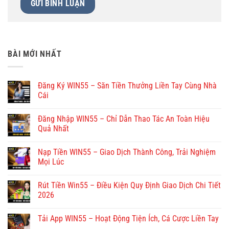
BÀI MỚI NHẤT
Đăng Ký WIN55 – Săn Tiền Thưởng Liền Tay Cùng Nhà
Cái
Không
có
Đăng Nhập WIN55 – Chỉ Dẫn Thao Tác An Toàn Hiệu
bình
luận
Quả Nhất
ở
Đăng
Không
Ký
có
Nạp Tiền WIN55 – Giao Dịch Thành Công, Trải Nghiệm
WIN55
bình
–
luận
Mọi Lúc
Săn
ở
Tiền
Đăng
Không
Thưởng
Nhập
có
Rút Tiền Win55 – Điều Kiện Quy Định Giao Dịch Chi Tiết
Liền
WIN55
bình
Tay
–
luận
2026
Cùng
Chỉ
ở
Nhà
Dẫn
Nạp
Không
Cái
Thao
Tiền
có
Tải App WIN55 – Hoạt Động Tiện Ích, Cá Cược Liền Tay
Tác
WIN55
bình
An
–
luận