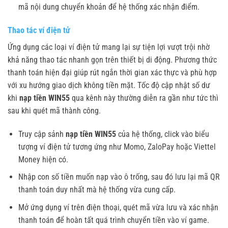
mã nội dung chuyển khoản để hệ thống xác nhận điểm.
Thao tác ví điện tử
Ứng dụng các loại ví điện tử mang lại sự tiện lợi vượt trội nhờ
khả năng thao tác nhanh gọn trên thiết bị di động. Phương thức
thanh toán hiện đại giúp rút ngắn thời gian xác thực và phù hợp
với xu hướng giao dịch không tiền mặt. Tốc độ cập nhật số dư
khi
nạp tiền WIN55
qua kênh này thường diễn ra gần như tức thì
sau khi quét mã thành công.
Truy cập sảnh
nạp tiền WIN55
của hệ thống, click vào biểu
tượng ví điện tử tương ứng như Momo, ZaloPay hoặc Viettel
Money hiện có.
Nhập con số tiền muốn nạp vào ô trống, sau đó lưu lại mã QR
thanh toán duy nhất mà hệ thống vừa cung cấp.
Mở ứng dụng ví trên điện thoại, quét mã vừa lưu và xác nhận
thanh toán để hoàn tất quá trình chuyển tiền vào ví game.