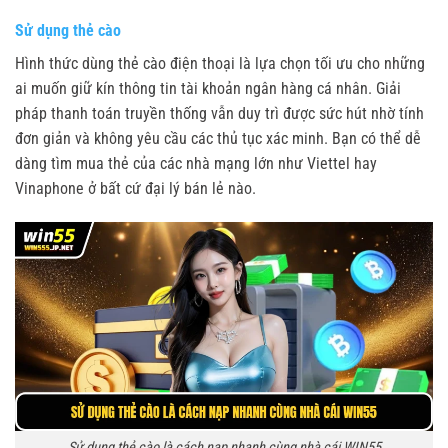
Sử dụng thẻ cào
Hình thức dùng thẻ cào điện thoại là lựa chọn tối ưu cho những
ai muốn giữ kín thông tin tài khoản ngân hàng cá nhân. Giải
pháp thanh toán truyền thống vẫn duy trì được sức hút nhờ tính
đơn giản và không yêu cầu các thủ tục xác minh. Bạn có thể dễ
dàng tìm mua thẻ của các nhà mạng lớn như Viettel hay
Vinaphone ở bất cứ đại lý bán lẻ nào.
Sử dụng thẻ cào là cách nạp nhanh cùng nhà cái WIN55