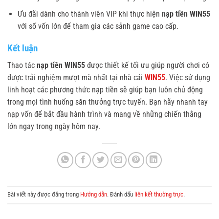
Ưu đãi dành cho thành viên VIP khi thực hiện
nạp tiền WIN55
với số vốn lớn để tham gia các sảnh game cao cấp.
Kết luận
Thao tác
nạp tiền WIN55
được thiết kế tối ưu giúp người chơi có
được trải nghiệm mượt mà nhất tại nhà cái
WIN55
. Việc sử dụng
linh hoạt các phương thức nạp tiền sẽ giúp bạn luôn chủ động
trong mọi tình huống săn thưởng trực tuyến. Bạn hãy nhanh tay
nạp vốn để bắt đầu hành trình và mang về những chiến thắng
lớn ngay trong ngày hôm nay.
Bài viết này được đăng trong
Hướng dẫn
. Đánh dấu
liên kết thường trực
.