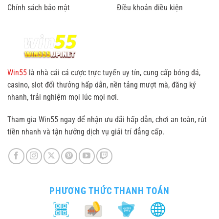
Chính sách bảo mật
Điều khoản điều kiện
Win55
là nhà cái cá cược trực tuyến uy tín, cung cấp bóng đá,
casino, slot đổi thưởng hấp dẫn, nền tảng mượt mà, đăng ký
nhanh, trải nghiệm mọi lúc mọi nơi.
Tham gia Win55 ngay để nhận ưu đãi hấp dẫn, chơi an toàn, rút
tiền nhanh và tận hưởng dịch vụ giải trí đẳng cấp.
PHƯƠNG THỨC THANH TOÁN