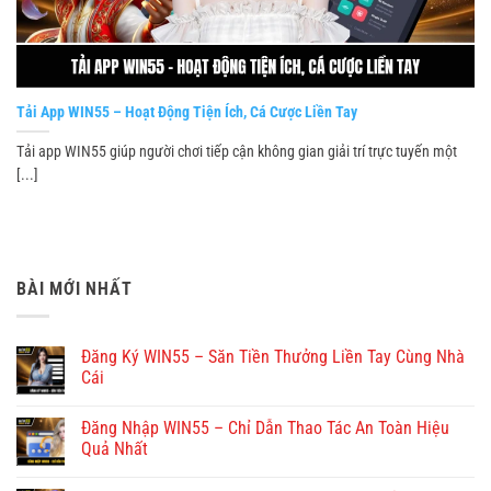
Tải App WIN55 – Hoạt Động Tiện Ích, Cá Cược Liền Tay
Tải app WIN55 giúp người chơi tiếp cận không gian giải trí trực tuyến một
[...]
BÀI MỚI NHẤT
Đăng Ký WIN55 – Săn Tiền Thưởng Liền Tay Cùng Nhà
Cái
Không
có
Đăng Nhập WIN55 – Chỉ Dẫn Thao Tác An Toàn Hiệu
bình
luận
Quả Nhất
ở
Đăng
Không
Ký
có